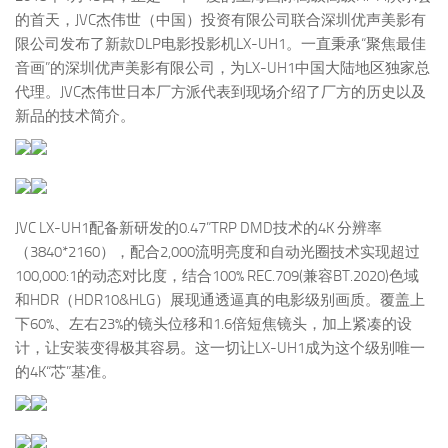
的首天，JVC杰伟世（中国）投资有限公司联合深圳优声美影有
限公司发布了新款DLP电影投影机LX-UH1。一直秉承“聚焦最佳
音画”的深圳优声美影有限公司，为LX-UH1中国大陆地区独家总
代理。JVC杰伟世日本厂方派代表到现场介绍了厂方的历史以及
新品的技术简介。
JVC LX-UH1配备新研发的0.47”TRP DMD技术的4K 分辨率
（3840*2160），配合2,000流明亮度和自动光圈技术实现超过
100,000:1的动态对比度，结合100% REC.709(兼容BT.2020)色域
和HDR（HDR10&HLG）展现通透逼真的电影级别画质。覆盖上
下60%、左右23%的镜头位移和1.6倍短焦镜头，加上紧凑的设
计，让安装变得极其容易。这一切让LX-UH1成为这个级别唯一
的4K“芯”基准。