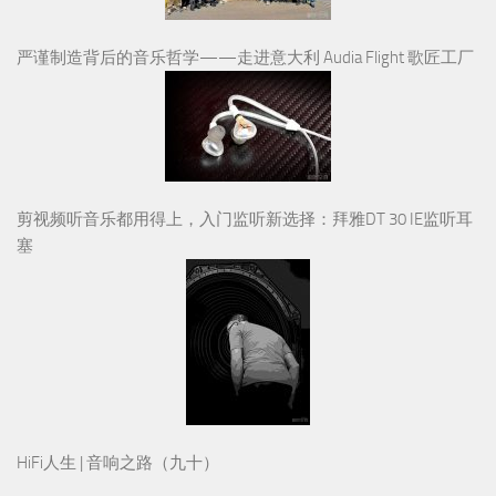
严谨制造背后的音乐哲学——走进意大利 Audia Flight 歌匠工厂
剪视频听音乐都用得上，入门监听新选择：拜雅DT 30 IE监听耳
塞
HiFi人生 | 音响之路（九十）