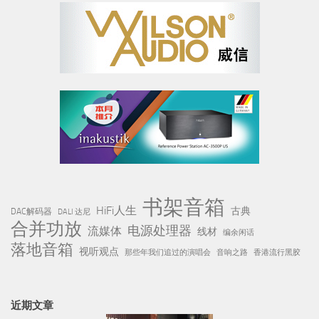
书架音箱
HiFi人生
古典
DAC解码器
DALI 达尼
合并功放
电源处理器
流媒体
线材
编余闲话
落地音箱
视听观点
那些年我们追过的演唱会
音响之路
香港流行黑胶
近期文章