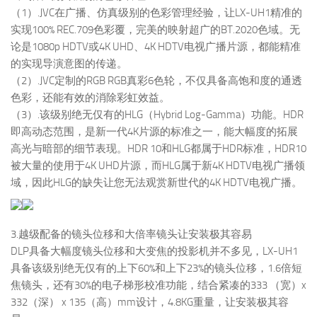
（1）.JVC在广播、仿真级别的色彩管理经验，让LX-UH1精准的
实现100% REC.709色彩覆，完美的映射超广的BT.2020色域。无
论是1080p HDTV或4K UHD、4K HDTV电视广播片源，都能精准
的实现导演意图的传递。
（2）.JVC定制的RGB RGB真彩6色轮，不仅具备高饱和度的通透
色彩，还能有效的消除彩虹效益。
（3）.该级别绝无仅有的HLG（Hybrid Log-Gamma）功能。HDR
即高动态范围，是新一代4K片源的标准之一，能大幅度的拓展
高光与暗部的细节表现。HDR 10和HLG都属于HDR标准，HDR10
被大量的使用于4K UHD片源，而HLG属于新4K HDTV电视广播领
域，因此HLG的缺失让您无法观赏新世代的4K HDTV电视广播。
3.越级配备的镜头位移和大倍率镜头让安装极其容易
DLP具备大幅度镜头位移和大变焦的投影机并不多见，LX-UH1
具备该级别绝无仅有的上下60%和上下23%的镜头位移，1.6倍短
焦镜头，还有30%的电子梯形校准功能，结合紧凑的333 （宽）x
332（深） x 135（高）mm设计，4.8KG重量，让安装极其容