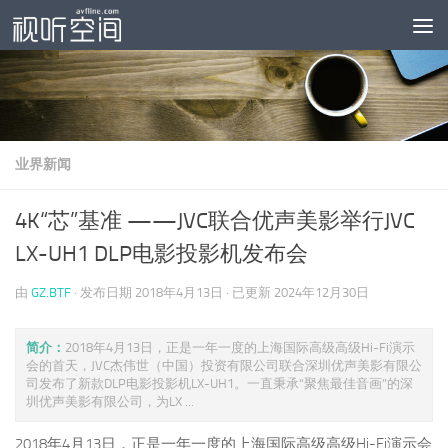
跳至内容
业界新闻
4K“芯”基准 ——JVC联合优声美影举行JVC
LX-UH1 DLP电影投影机发布会
由
GZ.BTF
· 发布日期
2018年4月13日
· 已更新
2024年12月30日
简介：
2018年4月13日，正是一年一度的上海国际高级高级Hi-Fi演示
会的首天，JVC杰伟世（中国）投资有限公司联合深圳优声美影有限公
司发布了新款DLP电影投影机LX-UH1。一直秉承“聚焦最佳音画”的深
圳优声美影有限公司，为LX ...
2018年4月13日，正是一年一度的上海国际高级高级Hi-Fi演示会